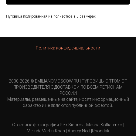
Пуговица полированная из полиэстера в 5 размерах
Политика конфиденциальности
2000-2026 © EMILIANOMOSCOW.RU | ПУГОВИЦЫ ОПТОМ ОТ
ПРОИЗВОДИТЕЛЯ С ДОСТАВКОЙ ПО ВСЕМ РЕГИОНАМ
РОССИИ
Материалы, размещенные на сайте, носят информационный
характер и не являются публичной офертой.
Стоковые фотографии:Petr Sidorov | Masha Kotliarenko |
MelindaMartin-Khan | Andrey Neel |Rhondak