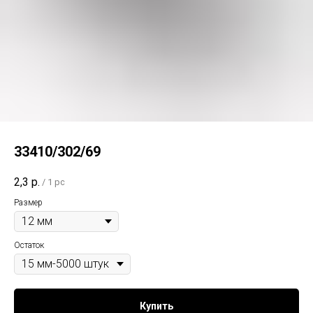
33410/302/69
2,3
р.
/
1 pc
Размер
Остаток
Купить