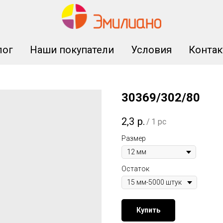
лог
Наши покупатели
Условия
Конта
30369/302/80
2,3
р.
/
1 pc
Размер
Остаток
Купить