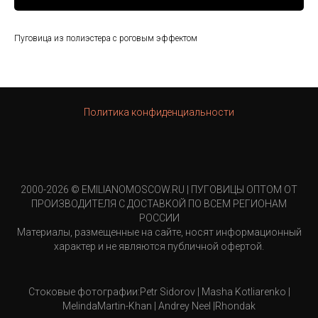
Пуговица из полиэстера с роговым эффектом
Политика конфиденциальности
2000-2026 © EMILIANOMOSCOW.RU | ПУГОВИЦЫ ОПТОМ ОТ
ПРОИЗВОДИТЕЛЯ С ДОСТАВКОЙ ПО ВСЕМ РЕГИОНАМ
РОССИИ
Материалы, размещенные на сайте, носят информационный
характер и не являются публичной офертой.
Стоковые фотографии:Petr Sidorov | Masha Kotliarenko |
MelindaMartin-Khan | Andrey Neel |Rhondak