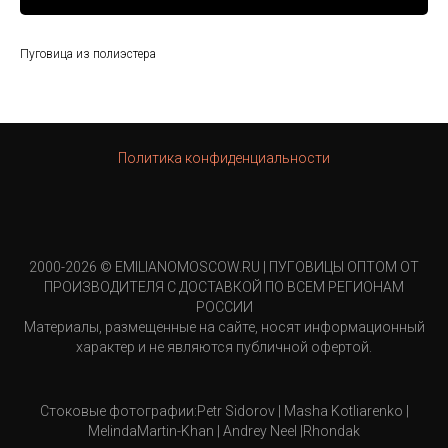
Пуговица из полиэстера
Политика конфиденциальности
2000-2026 © EMILIANOMOSCOW.RU | ПУГОВИЦЫ ОПТОМ ОТ
ПРОИЗВОДИТЕЛЯ С ДОСТАВКОЙ ПО ВСЕМ РЕГИОНАМ
РОССИИ
Материалы, размещенные на сайте, носят информационный
характер и не являются публичной офертой.
Стоковые фотографии:Petr Sidorov | Masha Kotliarenko |
MelindaMartin-Khan | Andrey Neel |Rhondak