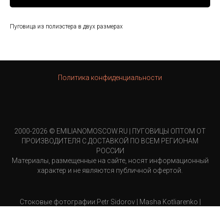
Пуговица из полиэстера в двух размерах
Политика конфиденциальности
2000-2026 © EMILIANOMOSCOW.RU | ПУГОВИЦЫ ОПТОМ ОТ
ПРОИЗВОДИТЕЛЯ С ДОСТАВКОЙ ПО ВСЕМ РЕГИОНАМ
РОССИИ
Материалы, размещенные на сайте, носят информационный
характер и не являются публичной офертой.
Стоковые фотографии:Petr Sidorov | Masha Kotliarenko |
MelindaMartin-Khan | Andrey Neel |Rhondak