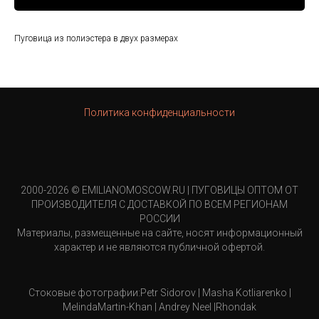
Пуговица из полиэстера в двух размерах
Политика конфиденциальности
2000-2026 © EMILIANOMOSCOW.RU | ПУГОВИЦЫ ОПТОМ ОТ
ПРОИЗВОДИТЕЛЯ С ДОСТАВКОЙ ПО ВСЕМ РЕГИОНАМ
РОССИИ
Материалы, размещенные на сайте, носят информационный
характер и не являются публичной офертой.
Стоковые фотографии:Petr Sidorov | Masha Kotliarenko |
MelindaMartin-Khan | Andrey Neel |Rhondak