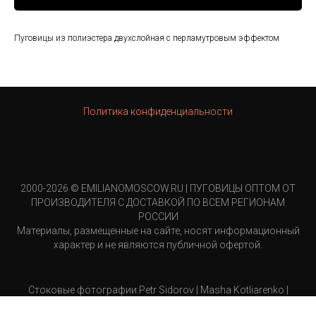
Пуговицы из полиэстера двухслойная с перламутровым эффектом
Политика конфиденциальности
2000-2026 © EMILIANOMOSCOW.RU | ПУГОВИЦЫ ОПТОМ ОТ
ПРОИЗВОДИТЕЛЯ С ДОСТАВКОЙ ПО ВСЕМ РЕГИОНАМ
РОССИИ
Материалы, размещенные на сайте, носят информационный
характер и не являются публичной офертой.
Стоковые фотографии:Petr Sidorov | Masha Kotliarenko |
MelindaMartin-Khan | Andrey Neel |Rhondak