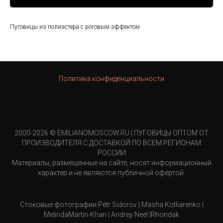
Пуговицы из полиэстера с роговым эффектом
Политика конфиденциальности
2000-2026 © EMILIANOMOSCOW.RU | ПУГОВИЦЫ ОПТОМ ОТ
ПРОИЗВОДИТЕЛЯ С ДОСТАВКОЙ ПО ВСЕМ РЕГИОНАМ
РОССИИ
Материалы, размещенные на сайте, носят информационный
характер и не являются публичной офертой.
Стоковые фотографии:Petr Sidorov | Masha Kotliarenko |
MelindaMartin-Khan | Andrey Neel |Rhondak