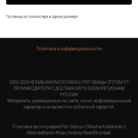
Пуговица из полиэстера в одном размере
Политика конфиденциальности
2000-2026 © EMILIANOMOSCOW.RU | ПУГОВИЦЫ ОПТОМ ОТ
ПРОИЗВОДИТЕЛЯ С ДОСТАВКОЙ ПО ВСЕМ РЕГИОНАМ
РОССИИ
Материалы, размещенные на сайте, носят информационный
характер и не являются публичной офертой.
Стоковые фотографии:Petr Sidorov | Masha Kotliarenko |
MelindaMartin-Khan | Andrey Neel |Rhondak