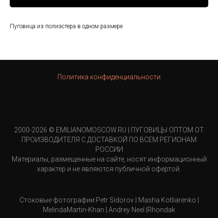
Пуговица из полиэстера в одном размере
Политика конфиденциальности
2000-2026 © EMILIANOMOSCOW.RU | ПУГОВИЦЫ ОПТОМ ОТ
ПРОИЗВОДИТЕЛЯ С ДОСТАВКОЙ ПО ВСЕМ РЕГИОНАМ
РОССИИ
Материалы, размещенные на сайте, носят информационный
характер и не являются публичной офертой.
Стоковые фотографии:Petr Sidorov | Masha Kotliarenko |
MelindaMartin-Khan | Andrey Neel |Rhondak