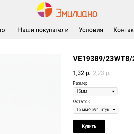
лог
Наши покупатели
Условия
Конта
VE19389/23WT8/
1,32
р.
2,23
р.
Размер
Остаток
Купить