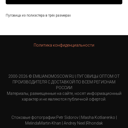
Пуговица из полиэстера в трёх размерах
Политика конфиденциальности
2000-2026 © EMILIANOMOSCOW.RU | ПУГОВИЦЫ ОПТОМ ОТ
ПРОИЗВОДИТЕЛЯ С ДОСТАВКОЙ ПО ВСЕМ РЕГИОНАМ
РОССИИ
Материалы, размещенные на сайте, носят информационный
характер и не являются публичной офертой.
Стоковые фотографии:Petr Sidorov | Masha Kotliarenko |
MelindaMartin-Khan | Andrey Neel |Rhondak