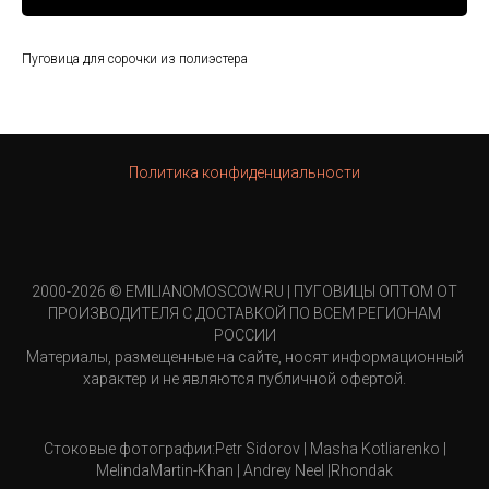
Пуговица для сорочки из полиэстера
Политика конфиденциальности
2000-2026 © EMILIANOMOSCOW.RU | ПУГОВИЦЫ ОПТОМ ОТ
ПРОИЗВОДИТЕЛЯ С ДОСТАВКОЙ ПО ВСЕМ РЕГИОНАМ
РОССИИ
Материалы, размещенные на сайте, носят информационный
характер и не являются публичной офертой.
Стоковые фотографии:Petr Sidorov | Masha Kotliarenko |
MelindaMartin-Khan | Andrey Neel |Rhondak