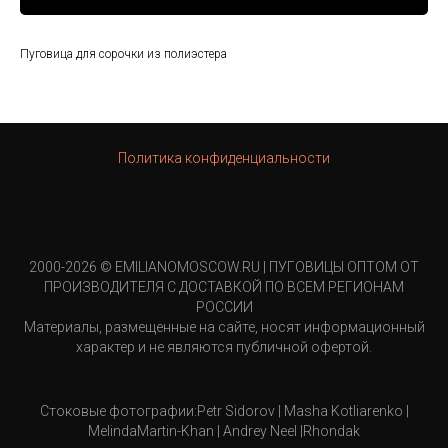
Пуговица для сорочки из полиэстера
Политика конфиденциальности
2000-2026 © EMILIANOMOSCOW.RU | ПУГОВИЦЫ ОПТОМ ОТ
ПРОИЗВОДИТЕЛЯ С ДОСТАВКОЙ ПО ВСЕМ РЕГИОНАМ
РОССИИ
Материалы, размещенные на сайте, носят информационный
характер и не являются публичной офертой.
Стоковые фотографии:Petr Sidorov | Masha Kotliarenko |
MelindaMartin-Khan | Andrey Neel |Rhondak